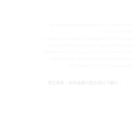
This picture taken on January 18, 2017 shows parts 
Hatanaka in Tokoro
In addition to its staple of making fake food the compan
such as fruit earrings, fried egg rings, and bacon sl
mouthwatering food replicas are only for show as resta
PHOTO / TORU YAMANAKA / TO GO WITH AFP STO
NISHIMURA-POUPEE (Photo credit sho
常吃香蕉，你的身體可能出現以下變化：