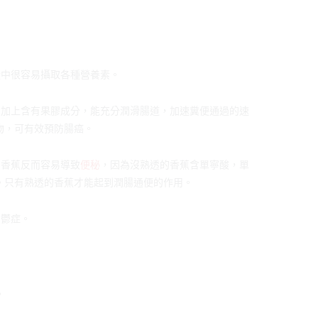
從中很容易攝取各種營養素。
，加上含有果膠成分，能充分潤滑腸道，加速糞便通過的速
物，可有效預防腸癌。
的香蕉反而容易導致
便秘
，因為沒熟透的香蕉含單寧酸，單
。只有熟透的香蕉才能起到潤腸通便的作用。
抑鬱症。
。