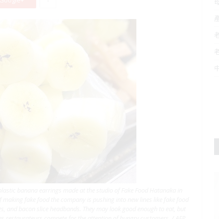
Google+
plastic banana earrings made at the studio of Fake Food Hatanaka in
of making fake food the company is pushing into new lines like fake food
ings, and bacon slice headbands. They may look good enough to eat, but
s restaurateurs compete for the attention of hungry customers. / AFP