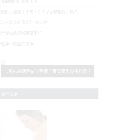
母乳餵養的好處知多少
產後肚子遲遲下不去，你的子宮恢復好了嗎？
老年人艾灸的重要的4個穴位
老年慢性病患者用藥須知
中老年人吃鹽要謹慎
卡數結餘轉戶有咩手續？實際慳到幾多利息？
熱門文章