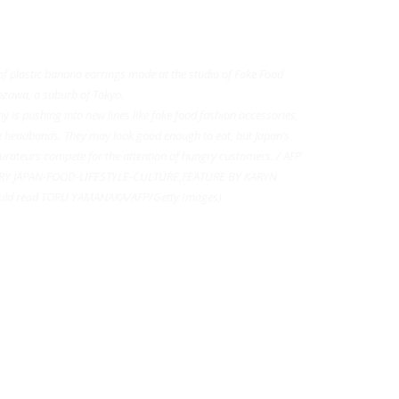
of plastic banana earrings made at the studio of Fake Food
zawa, a suburb of Tokyo.
y is pushing into new lines like fake food fashion accessories,
ice headbands. They may look good enough to eat, but Japan’s
urateurs compete for the attention of hungry customers. / AFP
RY JAPAN-FOOD-LIFESTYLE-CULTURE,FEATURE BY KARYN
uld read TORU YAMANAKA/AFP/Getty Images)