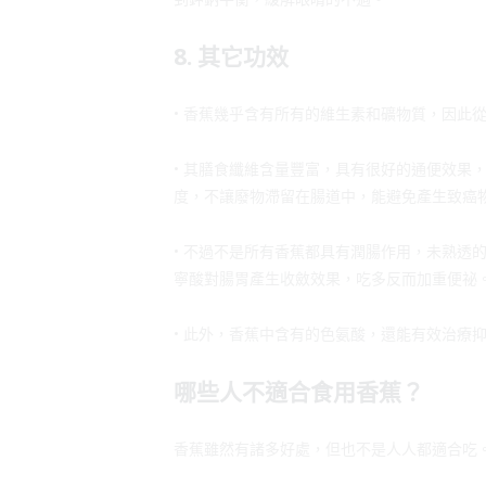
8. 其它功效
• 香蕉幾乎含有所有的維生素和礦物質，因此
• 其膳食纖維含量豐富，具有很好的通便效果
度，不讓廢物滯留在腸道中，能避免產生致癌
• 不過不是所有香蕉都具有潤腸作用，未熟透
寧酸對腸胃產生收斂效果，吃多反而加重便祕
• 此外，香蕉中含有的色氨酸，還能有效治療
哪些人不適合食用香蕉？
香蕉雖然有諸多好處，但也不是人人都適合吃