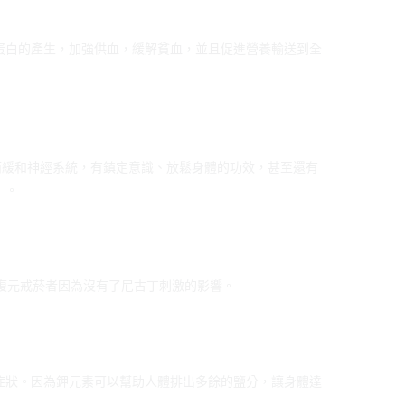
蛋白的產生，加強供血，緩解貧血，並且促進營養輸送到全
而緩和神經系統，有鎮定意識、放鬆身體的功效，甚至還有
」。
以復元戒菸者因為沒有了尼古丁刺激的影響。
症狀。因為鉀元素可以幫助人體排出多餘的鹽分，讓身體達