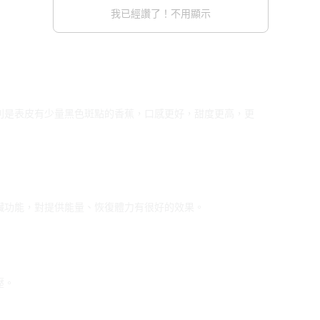
我已經讚了！不用顯示
別是表皮有少量黑色斑點的香蕉，口感更好，甜度更高，更
臟功能，對提供能量、恢復體力有很好的效果。
壓。