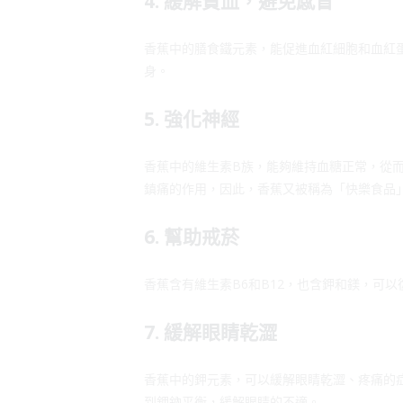
4. 緩解貧血，避免感冒
香蕉中的膳食鐵元素，能促進血紅細胞和血紅
身。
5. 強化神經
香蕉中的維生素B族，能夠維持血糖正常，從
鎮痛的作用，因此，香蕉又被稱為「快樂食品
6. 幫助戒菸
香蕉含有維生素B6和B12，也含鉀和鎂，可
7. 緩解眼睛乾澀
香蕉中的鉀元素，可以緩解眼睛乾澀、疼痛的
到鉀鈉平衡，緩解眼睛的不適。