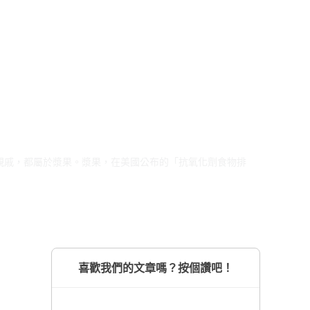
親戚，都屬於漿果。漿果，在美國公布的「抗氧化劑食物排
喜歡我們的文章嗎？按個讚吧！