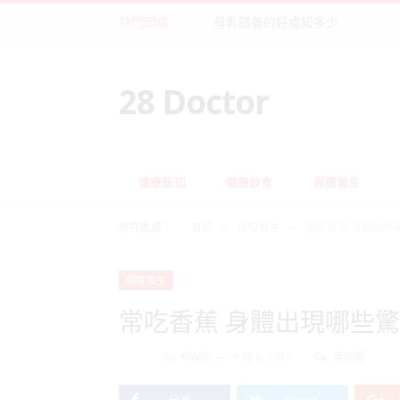
熱門頭條
母乳餵養的好處知多少
28 Doctor
健康新知
健康飲食
保健養生
»
»
你在此處：
首頁
保健養生
常吃香蕉 身體出現
保健養生
常吃香蕉 身體出現哪些
By
KIWI2
十月 6, 2017
無迴響