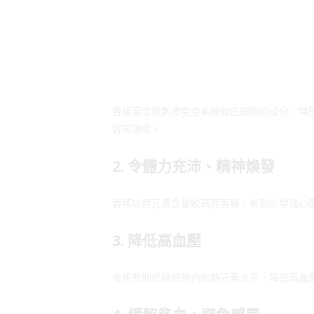
香蕉富含能刺激免疫系統和白細胞的成分，特
容易吸收。
2. 令體力充沛、精神煥發
香蕉以鉀元素含量較高而著稱，有助於增強心
3. 降低高血壓
香蕉有助於降低體內的鈉元素水平，降低高血