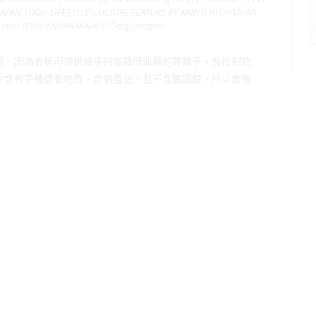
JAPAN-FOOD-LIFESTYLE-CULTURE,FEATURE BY KARYN NISHIMURA-
d read TORU YAMANAKA/AFP/Getty Images)
壓，因為香蕉可提供較多的能降低血壓的鉀離子，有抵制鈉
中含有多種營養物質，含鈉量低，且不含膽固醇，所以食後