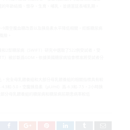
當的年齡結婚、懷孕、生育、哺乳，並適當延長哺乳期。
~9周空腹血糖改善以及胰島素水平降低相關，妊娠糖尿病
風險。
2型糖尿病（SWIFT）研究中選取了522例受試者，受
GTT）被診斷爲GDM。依據美國糖尿病協會標准將受試者分
比，完全母乳餵養組和大部分母乳餵養組的相關指標具有較
3和-5.0，空腹胰島素（μU/ml）爲-6.3和-7.5，2小時胰
。完全或大部分母乳餵養組的糖尿病和糖尿病前期患病率較低
tter
Facebook
Google+
Pinterest
LinkedIn
Tumblr
Email