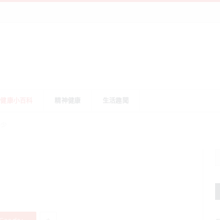
健康小百科
精神健康
生活趣聞
多少
+