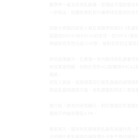
醫學界一直支持母乳餵養，並稱這不僅對嬰兒
一步指出，這種效果對部分攜帶特定基因的女
加拿大等國的研究人員在英國學術期刊《乳腺
感基因BRCA1和BRCA2的女性。在BRC
將被研究女性分成1243對，每對女性的主要
研究結果顯示，在產後一年內堅持母乳餵養可
則效果更明顯。但對於另外422對攜帶BRC
風險。
研究人員說，這兩個基因引髮乳腺癌的病理過
降低乳腺癌風險方面，母乳餵養對特定人羣效
據介紹，過去的研究顯示，對於整個女性羣體
風險平均每年降低4.3%。
專家表示，堅持母乳餵養對乳腺有保護作用，
子的婦女患乳腺癌的機率要比沒有生育的婦女小