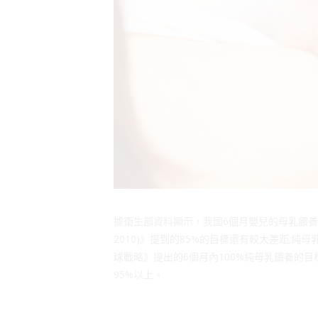
據衛生部資料顯示，我國6個月嬰兒的母乳餵養率
2010)》提到的85%的目標還有較大差距;
球戰略》提出的6個月內100%純母乳餵養的
95%以上。