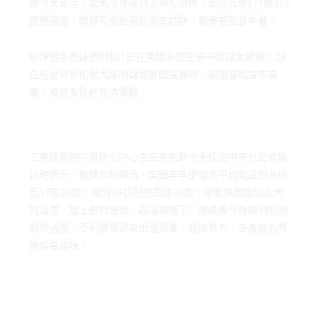
師今天表示，從天冷環境到炎熱的環境，若沒有進行1週到2
週熱適應，確實可能出現熱傷害症狀，嚴重甚至會中暑。
網球選手詹詠然8月21日在美國參加完辛辛那提女網賽，28
日在台灣參加世大運網球混雙四強賽時，卻因暈眩宣布棄
賽，被網友批評裝病罵翻。
三軍總醫院中暑防治中心主任朱柏齡今天接受中央社記者電
訪時表示，根據資料顯示，美國辛辛那提市平均氣溫約為攝
氏17至26度，台灣28日則是高達36度，運動員面臨如此大
的溫差，加上劇烈運動、高溫環境下，應該進行為期1到2週
的熱適應，否則確實容易出現頭暈、肌肉無力、全身無力等
熱傷害症狀。