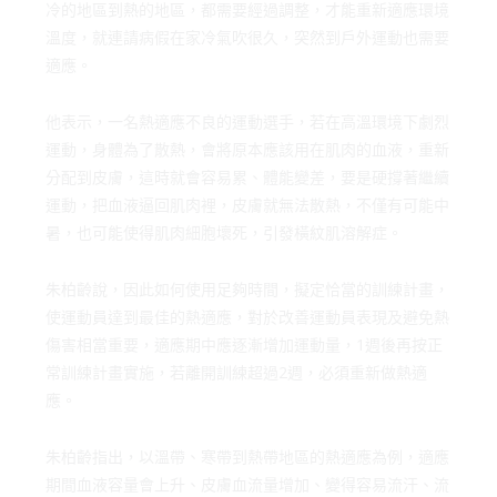
冷的地區到熱的地區，都需要經過調整，才能重新適應環境
溫度，就連請病假在家冷氣吹很久，突然到戶外運動也需要
適應。
他表示，一名熱適應不良的運動選手，若在高溫環境下劇烈
運動，身體為了散熱，會將原本應該用在肌肉的血液，重新
分配到皮膚，這時就會容易累、體能變差，要是硬撐著繼續
運動，把血液逼回肌肉裡，皮膚就無法散熱，不僅有可能中
暑，也可能使得肌肉細胞壞死，引發橫紋肌溶解症。
朱柏齡說，因此如何使用足夠時間，擬定恰當的訓練計畫，
使運動員達到最佳的熱適應，對於改善運動員表現及避免熱
傷害相當重要，適應期中應逐漸增加運動量，1週後再按正
常訓練計畫實施，若離開訓練超過2週，必須重新做熱適
應。
朱柏齡指出，以溫帶、寒帶到熱帶地區的熱適應為例，適應
期間血液容量會上升、皮膚血流量增加、變得容易流汗、流