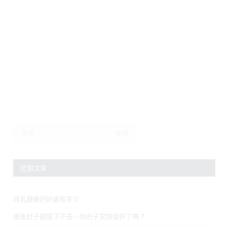
近期文章
母乳餵養的好處知多少
產後肚子遲遲下不去，你的子宮恢復好了嗎？