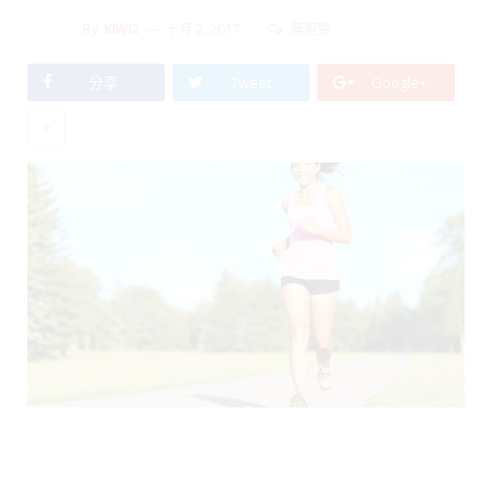
By
KIWI2
十月 2, 2017
無迴響
分享
Tweet
Google+
+