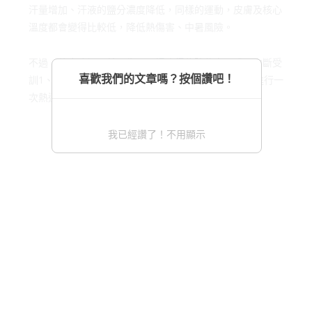
汗量增加、汗液的鹽分濃度降低，同樣的運動，皮膚及核心
溫度都會變得比較低，降低熱傷害、中暑風險。
不過，他也強調，若是生了一場病得住院休息，或因中斷受
喜歡我們的文章嗎？按個讚吧！
訓1、2個星期，重新受訓時等於是新手一樣，得重新進行一
次熱適應訓練。
我已經讚了！不用顯示