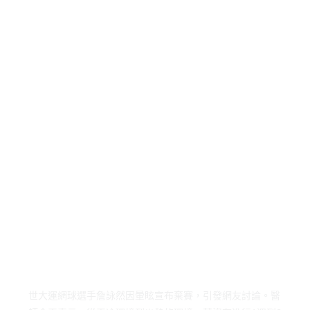
世大運網球選手詹詠然因暈眩宣布棄賽，引發網友討論。醫