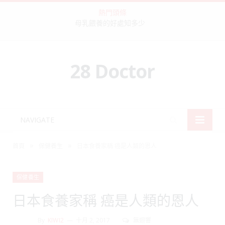
熱門頭條
母乳餵養的好處知多少
28 Doctor
NAVIGATE
»
»
首頁
保健養生
日本食養家稱 癌是人類的恩人
保健養生
日本食養家稱 癌是人類的恩人
By
KIWI2
十月 2, 2017
無迴響