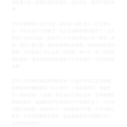
個意義上說，病真的是你的朋友，給出忠告，難道不是好事
嗎？
所以食養家若杉友子才說：癌症是人類的恩人，它在警告
你，你的血液十分骯髒了，吃太多油膩厚重的東西了，尤其
是為了吃的口感好，故意吃六七分熟的滴血之肉。喝酒，暴
食，滿足口腹之慾，讓你的身體血液渾濁，而癌細胞形成的
腫瘤，不過是為了淨化血液，把問題，集中在一處，吞吃惡
毒的血液，儘量使得血液的毒素不在全身運行，目的是保護
身體。
這時人們如果知道回歸傳統飲食，吃過去常吃的玄米粗糧，
吃糠發酵的醃製鹹菜（ぬか漬け），吃海藻蔬菜、普通魚
肉，喝味增湯，八分飽，等於協助它淨化血液，使得身體回
歸鹼性體質，癌細胞自然就覺得自己不需要存在了，它也就
回歸正常細胞，逐漸消失了。你如果放任不管，不及時歸正
飲食，它就覺得需要它變大，最後嚴重到無法調整和淨化，
自然就因癌而死。