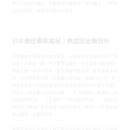
單止於防病的養生，也能將癌化敵為友，將它歸正。人們將
此視為奇跡，其實道理實在太簡單。
日本癌症專家揭祕：癌症因治療而死
日本慶應大學醫院的癌症專家，行醫40年的近藤誠揭示了癌
症的十大真相，讓人們不要懼怕癌症，也不要動不動就將它
視為仇敵一樣與它鬥爭，更不要輕則動手術。就乳癌本身來
說，99%即使查出來，也都屬於假性癌，真癌只占1%，很
多癌死患者，不過是被治死的或是被嚇死的，只要不治療，
很多人，原本應平安與它共處，一生不會發病。他著有《癌
症別急著開刀》、《患者啊，不要與癌症鬥爭》、《癌症的
放任自流療法》等多部揭示真相的著作，希望人們不要迷信
現代醫術，被醫術所殺。
美國曾做過一項調查，對正常去世的老人進行解剖，發現絕