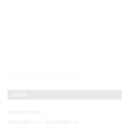
近期文章
母乳餵養的好處知多少
產後肚子遲遲下不去，你的子宮恢復好了嗎？