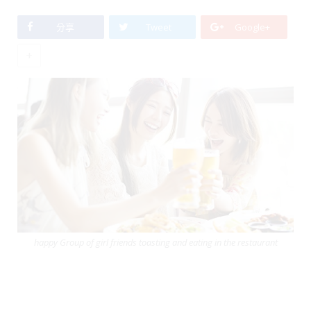
分享
Tweet
Google+
+
happy Group of girl friends toasting and eating in the restaurant