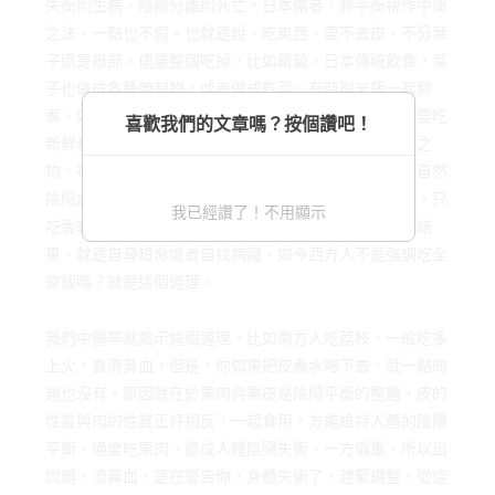
失衡則生病，陰陽分離則死亡。日本儒者，將平衡視作中庸
之法。一點也不假。也就是說，吃東西，要不去皮，不分葉
子還是根部，儘量整個吃掉，比如蘿蔔，日本傳統飲食，葉
子也做成各種醃制物，或者做成乾菜，有時與米飯一起熬
煮。如今發現，蘿蔔葉子的營養極為豐富。日本還強調要吃
喜歡我們的文章嗎？按個讚吧！
新鮮和應季節的食物，生鮮意味蔬果本身健康，應季節之
物，符合自然之道，不僅生命力十足，而且本身就是大自然
陰陽調整得最平衡的食物。所以現代人不分季節吃東西，只
我已經讚了！不用顯示
吃香軟可口的白米，粗糧被棄，暴飲暴食，作息混亂的結
果，就是自尋短命或者自找病魔。如今西方人不是強調吃全
麥飯嗎？就是這個道理。
我們中醫早就揭示這個道理，比如南方人吃荔枝，一般吃多
上火，會流鼻血，但是，你如果把皮煮水喝下去，就一點問
題也沒有。原因就在於果肉與果皮是陰陽平衡的整體，皮的
性質與肉的性質正好相反，一起食用，方能維持人體的陰陽
平衡，過度吃果肉，造成人體陰陽失衡，一方偏重，所以出
問題，流鼻血，是在警告你，身體失衡了，趕緊調整，從這