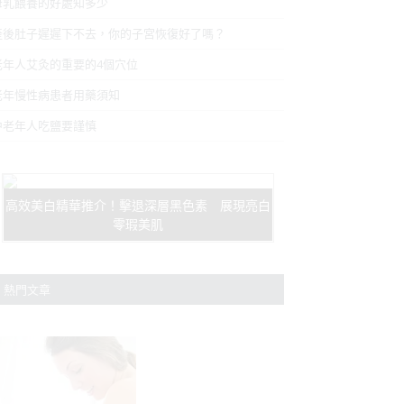
母乳餵養的好處知多少
產後肚子遲遲下不去，你的子宮恢復好了嗎？
老年人艾灸的重要的4個穴位
老年慢性病患者用藥須知
中老年人吃鹽要謹慎
高效美白精華推介！擊退深層黑色素 展現亮白
零瑕美肌
熱門文章