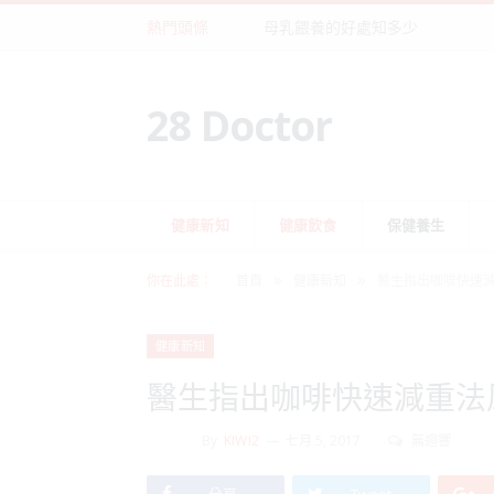
熱門頭條
母乳餵養的好處知多少
28 Doctor
健康新知
健康飲食
保健養生
»
»
你在此處：
首頁
健康新知
醫生指出咖啡快速
健康新知
醫生指出咖啡快速減重法
By
KIWI2
七月 5, 2017
無迴響