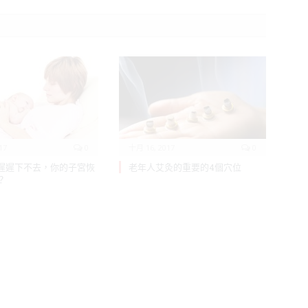
17
0
十月 16, 2017
0
遲遲下不去，你的子宮恢
老年人艾灸的重要的4個穴位
？