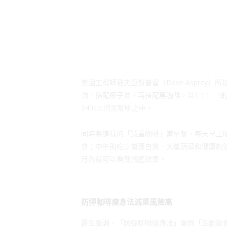
美國工程師戴夫亞斯普雷（Dave Aspre
油，搭配椰子油，再搭配黑咖啡，以1：1：1
240c.c.的黑咖啡之中。
同時將這樣的「減重咖啡」當早餐，每天早上喝
食；中午則吃少量蛋白質、大量蔬菜和健康的油
月內就可以看到減肥效果。
防彈咖啡瘦身法減重風險高
醫生強調，「防彈咖啡瘦身法」雷同「生酮飲