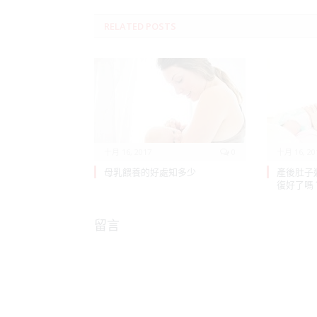
RELATED
POSTS
十月 16, 2017
0
十月 16, 20
母乳餵養的好處知多少
產後肚子
復好了嗎
留言