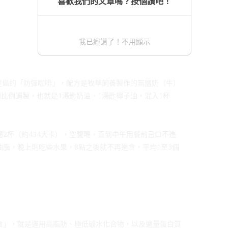
喜歡我們的文章嗎？按個讚吧！
我已經讚了！不用顯示
y）所提倡的「防彈咖啡」，配方是牧草飼養製作的無鹽奶（牛）
的比例調製，也就是1湯匙奶油、1湯匙椰子油，混入1杯
2杯（約434大卡），空腹喝，直到中午用餐前忌口不進
脂，晚上則吃些水果，8點之後就不再進食，平均1至3個
食」，就是運用高脂肪、極低碳水化合物，以及適量蛋白質