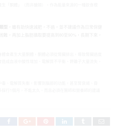
產生「酮體」（而非醣類），作為能量來源的一種飲食模
類型
，雖有助快速減肥，不過，並不建議作為日常保健
難，再加上脂肪攝取要提高到80至90%，長期下來，
身體會產生大量酮體，酮體必須從腎臟排出，導致腎臟過度
會造成血液中酸性增加、電解質不平衡、鉀離子大量流失，
中毒、電解質失衡，影響到腦部的功能，甚至腎衰竭、昏
多採行1個月，不能太久，而且必須在醫師和營養師的建議
tter
Facebook
Google+
Pinterest
LinkedIn
Tumblr
Email