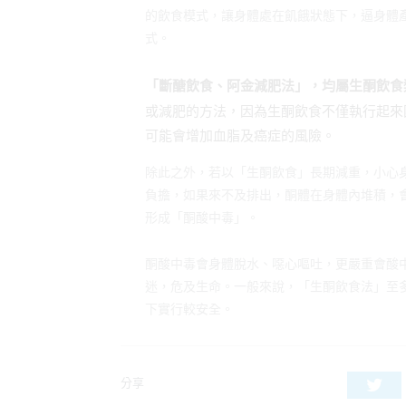
的飲食模式，讓身體處在飢餓狀態下，逼身體
式。
「斷醣飲食、阿金減肥法」，均屬生酮飲食
或減肥的方法，因為生酮飲食不僅執行起來困
可能會增加血脂及癌症的風險。
除此之外，若以「生酮飲食」長期減重，小心
負擔，如果來不及排出，酮體在身體內堆積，
形成「酮酸中毒」。
酮酸中毒會身體脫水、噁心嘔吐，更嚴重會酸
迷，危及生命。一般來說，「生酮飲食法」至
下實行較安全。
分享
Twi