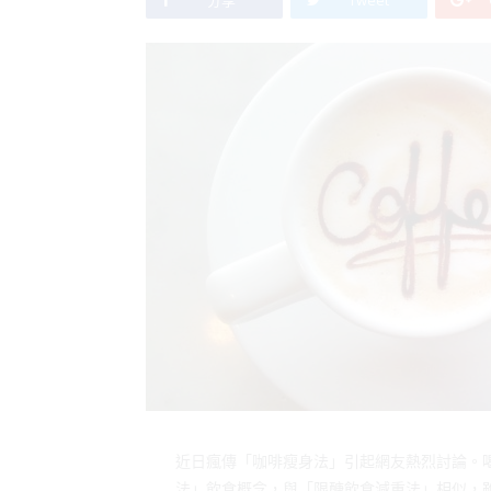
分享
Tweet
近日瘋傳「咖啡瘦身法」引起網友熱烈討論。
法」飲食概念，與「限醣飲食減重法」相似，