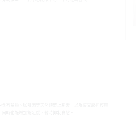
中含有茶鹼、咖啡因等天然類腎上腺素，以及擬交感神經興
，同時也能增加飽足感，暫時抑制食慾。