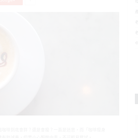
Google+
喝咖啡到底會胖？還是會瘦？一直是迷思，而「咖啡瘦身
雖有助減重，但要小心酮酸中毒，不可輕易嘗試。