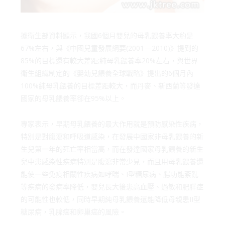
據衛生部資料顯示，我國6個月嬰兒的母乳餵養率大約是
67%左右，與《中國兒童發展綱要(2001—2010)》提到的
85%的目標還有較大差距;純母乳餵養率20%左右，與世界
衛生組織制定的《嬰幼兒餵養全球戰略》提出的6個月內
100%純母乳餵養的目標差距較大，而丹麥、新西蘭等發達
國家的母乳餵養率卻在95%以上。
專家表示，早期母乳餵養的最大作用就是預防感染性疾病，
特別是對腹瀉和呼吸道感染，在發展中國家非母乳餵養的新
生兒第一年的死亡率相當高，而在發達國家母乳餵養的新生
兒中患感染性疾病特別是腹瀉非常少見，而且用母乳餵養還
能使一些免疫相關性疾病如哮喘、I型糖尿病、腸功能紊亂
等疾病的發病率降低，嬰兒長大後患高血壓、過敏和肥胖症
的可能性也較低，同時早期純母乳餵養還能降低母親患II型
糖尿病，乳腺癌和卵巢癌的風險。