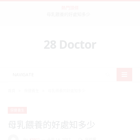
熱門頭條
母乳餵養的好處知多少
28 Doctor
NAVIGATE
»
»
首頁
保健養生
母乳餵養的好處知多少
保健養生
母乳餵養的好處知多少
By
KIWI2
十月 16, 2017
無迴響