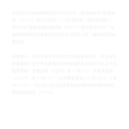
此項研究從前瞻觀察性隊列研究女性、嬰兒餵養和2型糖尿
病（SWIFT）研究中選取了522例受試者，受試者均經3小
時100g口服葡萄糖耐量試驗（OGTT）被診斷爲GDM。依
據美國糖尿病協會標准將受試者分類爲正常、糖尿病前期和
糖尿病。
結果顯示，與完全或大部分配方奶粉餵養組相比，完全母乳
餵養組和大部分母乳餵養組的相關指標具有較低的校正平均
組間差異。空腹血糖（mg/dl）爲-4.3和-5.0，空腹胰島素
（μU/ml）爲-6.3和-7.5，2小時胰島素爲-21.4和-36.5（P值
均<0.05）。完全或大部分母乳餵養組的糖尿病和糖尿病前
期患病率較低（P=0.02）。