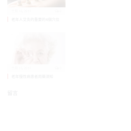
十月 16, 2017
0
老年人艾灸的重要的4個穴位
十月 15, 2017
0
老年慢性病患者用藥須知
留言