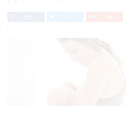
分享
Tweet
Google+
+