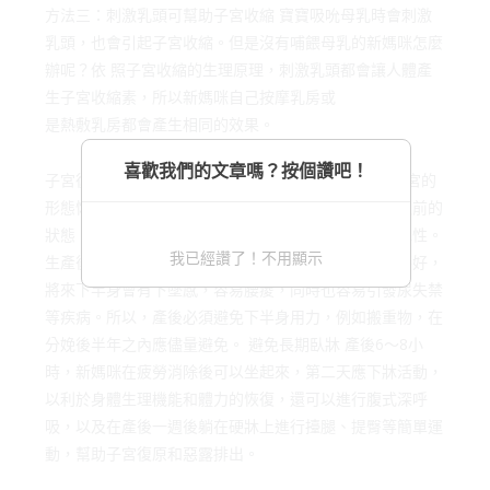
方法三：刺激乳頭可幫助子宮收縮 寶寶吸吮母乳時會刺激
乳頭，也會引起子宮收縮。但是沒有哺餵母乳的新媽咪怎麼
辦呢？依 照子宮收縮的生理原理，刺激乳頭都會讓人體產
生子宮收縮素，所以新媽咪自己按摩乳房或
是熱敷乳房都會產生相同的效果。
喜歡我們的文章嗎？按個讚吧！
子宮復原要避免的事 避免下腹用力 子宮恢復，除了子宮的
形態恢復之外，在骨盆腔內的位置也必須恢復到生產之前的
狀態，也就是必須讓鬆弛的結締組織慢慢恢復原有的彈性。
我已經讚了！不用顯示
生產後的骨盆腔組織或多或少都會鬆弛，如果恢復得不好，
將來下半身會有下墜感，容易腰痠，同時也容易引發尿失禁
等疾病。所以，產後必須避免下半身用力，例如搬重物，在
分娩後半年之內應儘量避免。 避免長期臥牀 產後6～8小
時，新媽咪在疲勞消除後可以坐起來，第二天應下牀活動，
以利於身體生理機能和體力的恢復，還可以進行腹式深呼
吸，以及在產後一週後躺在硬牀上進行擡腿、提臀等簡單運
動，幫助子宮復原和惡露排出。