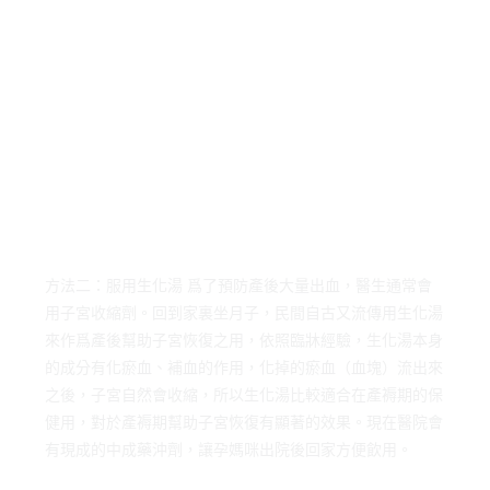
方法二：服用生化湯 爲了預防產後大量出血，醫生通常會
用子宮收縮劑。回到家裏坐月子，民間自古又流傳用生化湯
來作爲產後幫助子宮恢復之用，依照臨牀經驗，生化湯本身
的成分有化瘀血、補血的作用，化掉的瘀血（血塊）流出來
之後，子宮自然會收縮，所以生化湯比較適合在產褥期的保
健用，對於產褥期幫助子宮恢復有顯著的效果。現在醫院會
有現成的中成藥沖劑，讓孕媽咪出院後回家方便飲用。