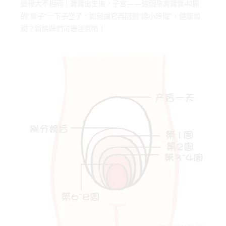
變得大不相同！寶寶出生後，子宮——這個孕育寶寶40周
的“房子”一下子空了，如何讓它再回到“嬌小玲瓏”，健康如
初？新媽咪們可要注意啦！