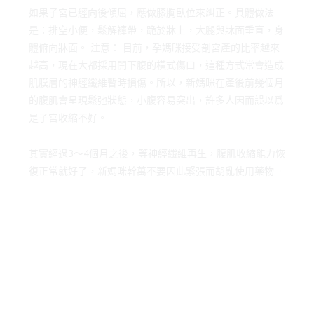
如果子宮已經向後傾屈，應做膝胸臥位來糾正。具體做法
是：排空小便，鬆解褲帶，跪於牀上，大腿與牀面垂直，身
體俯向牀面。 注意： 目前，孕媽咪接受剖宮產的比率越來
越高，現在大都採用開下腹的橫式傷口，這種方式常會造成
肌膜層的神經纖維暫時損傷。所以，新媽咪在產後前幾個月
的腹肌會呈現鬆弛狀態，小腹容易突出，許多人因而誤以爲
是子宮收縮不好。
其實經過3～4個月之後，等神經纖維再生，腹肌收縮能力恢
復正常就好了，新媽咪幹萬不要因此緊張而胡亂使用藥物。