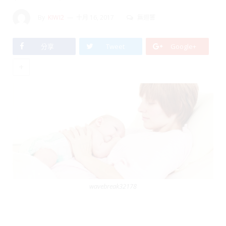
By
KIWI2
十月 16, 2017
無迴響
分享
Tweet
Google+
+
wavebreak32178