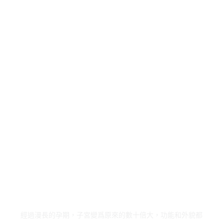
經過漫長的孕期，子宮變爲原來的數十倍大，功能和外貌都