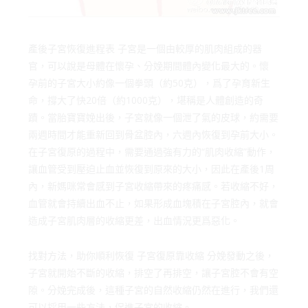
產後子宮恢復進程表 子宮是一個由較厚的肌肉組成的器
官，可以說是母體在懷孕、分娩期間體內變化最大的。懷
孕前的子宮大小約像一個拳頭（約50克），爲了孕育新生
命，撐大了快20倍（約1000克），堪稱是人體創造的奇
蹟。當胎寶寶娩出後，子宮就像一個泄了氣的皮球，約需要
兩週時間才能重新回到骨盆腔內，六週內恢復到孕前大小。
在子宮復原的過程中，需要通過強有力的“肌肉收縮”動作，
讓血管受到壓迫止血並恢復到原來的大小，因此在產後1周
內，新媽咪常會感到子宮收縮帶來的疼痛感。若收縮不好，
血管就會持續出血不止，如果形成血塊積在子宮腔內，就會
造成子宮肌肉層的收縮更差，出血情況更爲惡化。
找對方法，助你順利恢復 子宮復原靠收縮 分娩發動之後，
子宮就開始不斷的收縮，排空了再排空，讓子宮腔不會有空
隙。分娩完成後，這種子宮的自然收縮仍然在進行，我們還
可以採用一些方法，促進子宮的收縮。