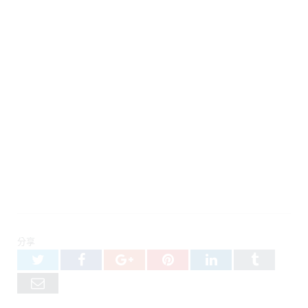
分享
Twitter
Facebook
Google+
Pinterest
LinkedIn
Tumblr
Email