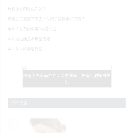
母乳餵養的好處知多少
產後肚子遲遲下不去，你的子宮恢復好了嗎？
老年人艾灸的重要的4個穴位
老年慢性病患者用藥須知
中老年人吃鹽要謹慎
精選潔面產品推介：深層淨膚 締造無暇嫩白美
肌
熱門文章